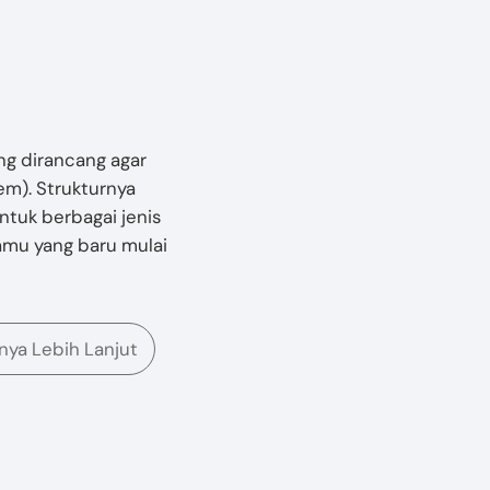
ng dirancang agar
em). Strukturnya
tuk berbagai jenis
kamu yang baru mulai
snya Lebih Lanjut