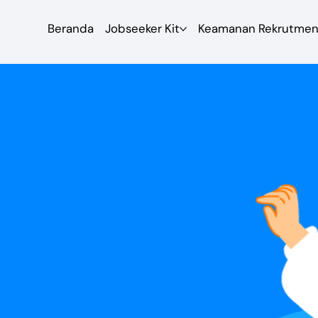
Beranda
Jobseeker Kit
Keamanan Rekrutme
t