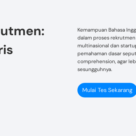
rutmen:
Kemampuan Bahasa Inggri
dalam proses rekrutmen d
ris
multinasional dan startu
pemahaman dasar seputa
comprehension, agar lebi
sesungguhnya.
Mulai Tes Sekarang